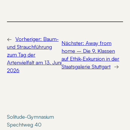
←
Vorheriger:
Baum-
Nächster:
Away from
und Strauchführung
home – Die 9. Klassen
zum Tag der
auf Ethik-Exkursion in der
Artenvielfalt am 13. Juni
Staatsgalerie Stuttgart
→
2026
Solitude-Gymnasium
Spechtweg 40