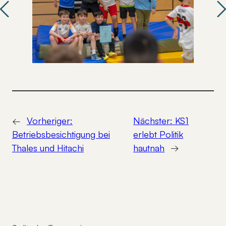
Previous
Nex
←
Vorheriger:
Nächster:
KS1
Betriebsbesichtigung bei
erlebt Politik
Thales und Hitachi
hautnah
→