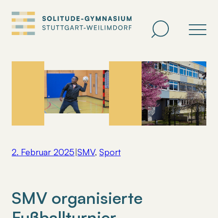
Zum
Inhalt
springen
2. Februar 2025
|
SMV
, 
Sport
SMV organisierte
Fußballturnier