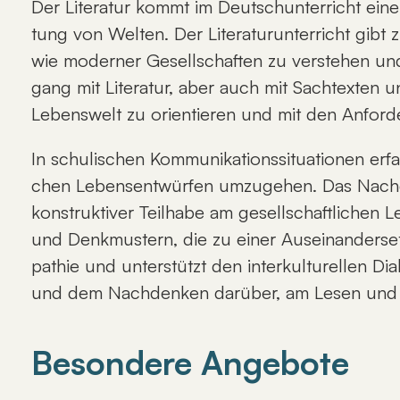
Der Li­te­ra­tur kommt im Deutsch­un­ter­richt ei­ne
tung von Wel­ten. Der Li­te­ra­tur­un­ter­richt gibt z
wie mo­der­ner Ge­sell­schaf­ten zu ver­ste­hen und
gang mit Li­te­ra­tur, aber auch mit Sach­t­ex­ten 
Le­bens­welt zu ori­en­tie­ren und mit den An­for­d
In schu­li­schen Kom­mu­ni­ka­ti­ons­si­tua­tio­nen er­f
chen Le­bens­ent­wür­fen um­zu­ge­hen. Das Nach­de
kon­struk­ti­ver Teil­ha­be am ge­sell­schaft­li­ch
und Denk­mus­tern, die zu ei­ner Aus­ein­an­der­set
pa­thie und un­ter­stützt den in­ter­kul­tu­rel­len D
und dem Nach­den­ken dar­über, am Le­sen und a
Besondere Angebote