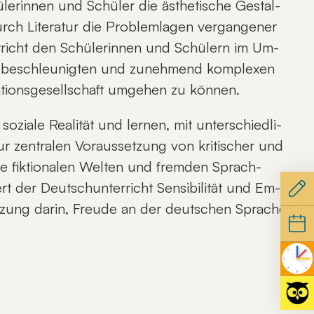
le­rin­nen und Schü­ler die äs­the­ti­sche Ge­stal­
urch Li­te­ra­tur die Pro­blem­la­gen ver­gan­ge­ner
ter­richt den Schü­le­rin­nen und Schü­lern im Um­
­al be­schleu­nig­ten und zu­neh­mend kom­ple­xen
ti­ons­ge­sell­schaft um­ge­hen zu kön­nen.
 so­zia­le Rea­li­tät und ler­nen, mit un­ter­schied­li­
 zen­tra­len Vor­aus­set­zung von kri­ti­scher und
wie fik­tio­na­len Wel­ten und frem­den Sprach-
 der Deutsch­un­ter­richt Sen­si­bi­li­tät und Em­
l­set­zung dar­in, Freu­de an der deut­schen Spra­che