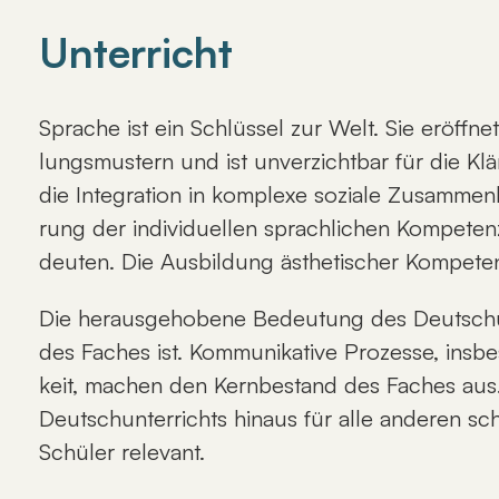
Unterricht
Spra­che ist ein Schlüs­sel zur Welt. Sie er­öff­ne
lungs­mus­tern und ist un­ver­zicht­bar für die Kl
die In­te­gra­ti­on in kom­ple­xe so­zia­le Zu­sam­me
rung der in­di­vi­du­el­len sprach­li­chen Kom­pe­
deu­ten. Die Aus­bil­dung äs­the­ti­scher Kom­pe­tenz
Die her­aus­ge­ho­be­ne Be­deu­tung des Deutsch­
des Fa­ches ist. Kom­mu­ni­ka­ti­ve Pro­zes­se, ins­
keit, ma­chen den Kern­be­stand des Fa­ches aus. Di
Deutsch­un­ter­richts hin­aus für al­le an­de­ren 
Schü­ler re­le­vant.