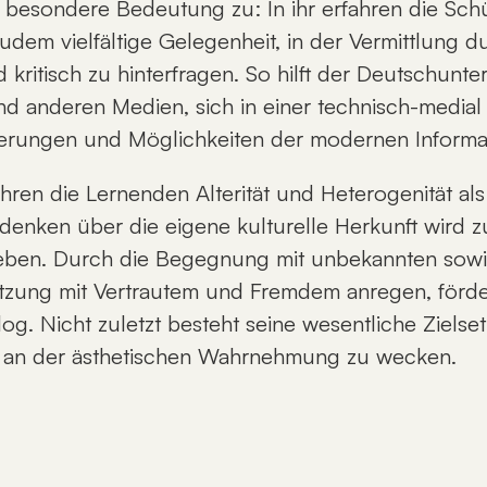
 be­son­de­re Be­deu­tung zu: In ihr er­fah­ren die Schü­
u­dem viel­fäl­ti­ge Ge­le­gen­heit, in der Ver­mitt­lung d
 kri­tisch zu hin­ter­fra­gen. So hilft der Deutsch­un­
und an­de­ren Me­di­en, sich in ei­ner tech­nisch-me­di
e­run­gen und Mög­lich­kei­ten der mo­der­nen In­for­ma­
ah­ren die Ler­nen­den Al­te­ri­tät und He­te­ro­ge­ni­tät als
n­ken über die ei­ge­ne kul­tu­rel­le Her­kunft wird zur
en Le­ben. Durch die Be­geg­nung mit un­be­kann­ten so­
­zung mit Ver­trau­tem und Frem­dem an­re­gen, för­dert
ia­log. Nicht zu­letzt be­steht sei­ne we­sent­li­che Zie
n der äs­the­ti­schen Wahr­neh­mung zu we­cken.