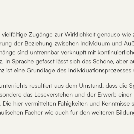
t viel­fäl­ti­ge Zu­gän­ge zur Wirk­lich­keit ge­nau­so 
ä­rung der Be­zie­hung zwi­schen In­di­vi­du­um und Au­
n­hän­ge sind un­trenn­bar ver­knüpft mit kon­ti­nu­ier­li
tenz. In Spra­che ge­fasst lässt sich das Schö­ne, aber
 ist ei­ne Grund­la­ge des In­di­vi­dua­ti­ons­pro­zes­se
un­ter­richts re­sul­tiert aus dem Um­stand, dass die
be­son­de­re das Le­se­ver­ste­hen und der Er­werb ei­ner
e hier ver­mit­tel­ten Fä­hig­kei­ten und Kennt­nis­se si
schu­li­schen Fä­cher wie auch für den wei­te­ren Bil­d