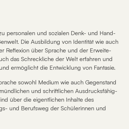
wie zu per­so­na­len und so­zia­len Denk- und Hand­
ßen­welt. Die Aus­bil­dung von Iden­ti­tät wie auch
­cher Re­fle­xi­on über Spra­che und der Er­wei­te­
 auch das Schreck­li­che der Welt er­fah­ren und
s und er­mög­licht die Ent­wick­lung von Fan­ta­sie.
 Spra­che so­wohl Me­di­um wie auch Ge­gen­stand
 münd­li­chen und schrift­li­chen Aus­drucks­fä­hig­
nd über die ei­gent­li­chen In­hal­te des
ungs- und Be­rufs­weg der Schü­le­rin­nen und