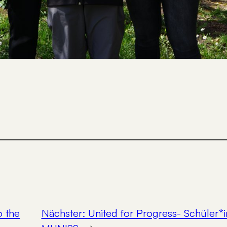
o the
Nächster:
United for Progress- Schüler